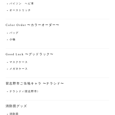
パイソン ヘビ革
オーストリッチ
Color Order 〜カラーオーダー〜
バッグ
小物
Good Luck 〜グッドラック〜
マスクケース
メガネケース
習志野市ご当地キャラ 〜ナラシド〜
ナラシド♪(習志野市)
消防団グッズ
消防団