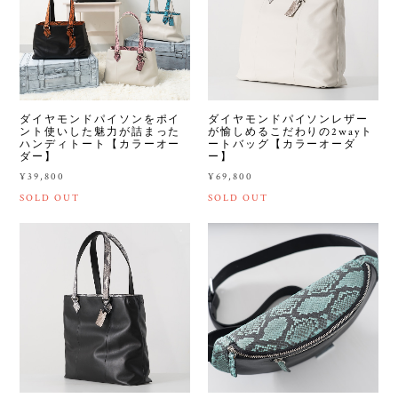
ダイヤモンドパイソンをポイ
ダイヤモンドパイソンレザー
ント使いした魅力が詰まった
が愉しめるこだわりの2wayト
ハンディトート【カラーオー
ートバッグ【カラーオーダ
ダー】
ー】
¥39,800
¥69,800
SOLD OUT
SOLD OUT