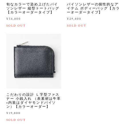
旬なカラーで染め上げたパイ
パイソンレザーの個性的なア
ソンレザー 縦型トートバッグ
イテム ボディーバッグ【カラ
【カラーオーダータイプ】
ーオーダータイプ】
¥54,800
¥29,800
SOLD OUT
SOLD OUT
こだわりの設計 Ｌ字型ファス
ナー 小銭入れ （表素材は牛革
×内装はダイヤモンドパイソ
ン）【カラーオーダー】
¥19,800
SOLD OUT