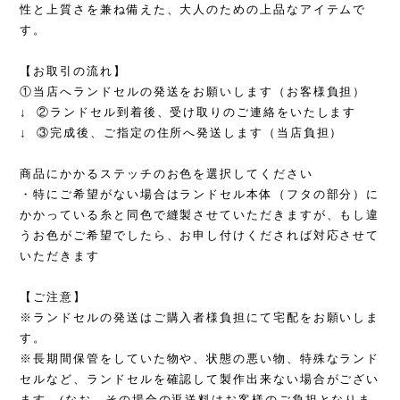
性と上質さを兼ね備えた、大人のための上品なアイテムで
す。
【お取引の流れ】
①当店へランドセルの発送をお願いします（お客様負担）
↓ ②ランドセル到着後、受け取りのご連絡をいたします
↓ ③完成後、ご指定の住所へ発送します（当店負担）
商品にかかるステッチのお色を選択してください
・特にご希望がない場合はランドセル本体（フタの部分）に
かかっている糸と同色で縫製させていただきますが、もし違
うお色がご希望でしたら、お申し付けくだされば対応させて
いただきます
【ご注意】
※ランドセルの発送はご購入者様負担にて宅配をお願いしま
す。
※長期間保管をしていた物や、状態の悪い物、特殊なランド
セルなど、ランドセルを確認して製作出来ない場合がござい
ます。(なお、その場合の返送料はお客様のご負担となりま