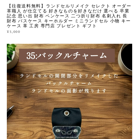
【往復送料無料】ランドセルリメイク セレクト オーダー
革職人 が仕立てる 好きなものを好きなだけ 選べる 卒業
記念 思い出 財布 ペンケース 二つ折り財布 名刺入れ 長
財布 パスケース キーホルダー ミニランドセル 小物 キー
ケース 革 工房 専門店 プレゼント ギフト
¥5,000