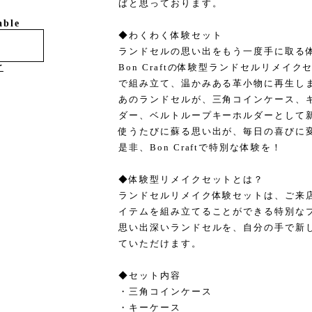
ばと思っております。
able
◆わくわく体験セット
ランドセルの思い出をもう一度手に取る
Bon Craftの体験型ランドセルリメイ
け
で組み立て、温かみある革小物に再生し
あのランドセルが、三角コインケース、
ダー、ベルトループキーホルダーとして
使うたびに蘇る思い出が、毎日の喜びに
是非、Bon Craftで特別な体験を！
◆体験型リメイクセットとは？
ランドセルリメイク体験セットは、ご来
イテムを組み立てることができる特別な
思い出深いランドセルを、自分の手で新
ていただけます。
◆セット内容
・三角コインケース
・キーケース