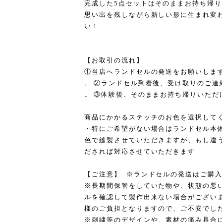
完成した5点セットはそのままお持ち帰
思い出を残しながら新しい形に生まれ変
い！
【お取引の流れ】
①当店へランドセルの発送をお願いしま
↓ ②ランドセル到着後、受け取りのご連
↓ ③体験後、そのままお持ち帰りいただ
商品にかかるステッチのお色を選択して
・特にご希望がない場合はランドセル本
色で縫製させていただきますが、もし違
だされば対応させていただきます
【ご注意】 ※ランドセルの発送はご購
※長期間保管をしていた物や、状態の悪
ルを確認して製作出来ない場合がござい
様のご負担となりますので、ご不安でし
※刺繍等のデザインや、素材の痛み具合