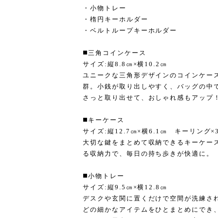
・小物トレー
・楕円キーホルダー
・ベルトループキーホルダー
◼️三角コインケース
サイズ:縦8.8㎝×横10.2㎝
ユニークな三角形デザインのコインケー
群。小銭が取り出しやすく、バッグの中
さっと取り出せて、おしゃれ感もアップ
◼️キーケース
サイズ:縦12.7㎝×横6.1㎝ キーリング×
大切な鍵をまとめて収納できるキーケー
る収納力で、毎日の持ち歩きが快適に。
◼️小物トレー
サイズ:縦9.5㎝×横12.8㎝
デスクや玄関に置くだけで空間が洗練さ
どの細かなアイテムをひとまとめにでき