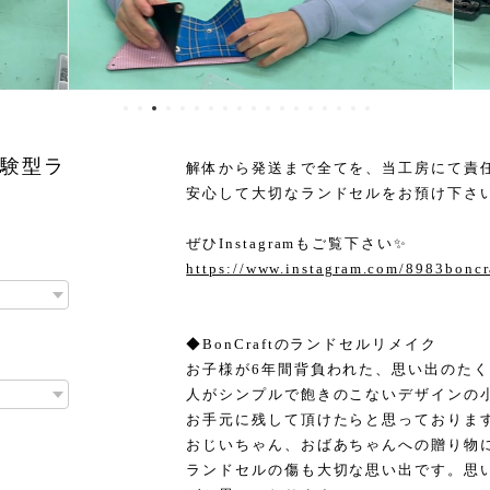
体験型ラ
解体から発送まで全てを、当工房にて責
安心して大切なランドセルをお預け下さ
ぜひInstagramもご覧下さい✨
https://www.instagram.com/8983boncr
◆BonCraftのランドセルリメイク
お子様が6年間背負われた、思い出のた
人がシンプルで飽きのこないデザインの
お手元に残して頂けたらと思っておりま
おじいちゃん、おばあちゃんへの贈り物
ランドセルの傷も大切な思い出です。思