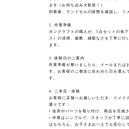
ます（お持ち込み大歓迎！）
到着後、ランドセルの状態を確認し、リ
2. 作業準備
ボンクラフトの職人が、5点セットの各
ス）の清掃、裁断、縫製などを丁寧に行
ます。
3. 体験日のご案内
作業準備が整いましたら、メールまたは
す。お客様のご都合に合わせた日を選ん
す。
4. ご来店・体験
お客様に店舗へお越しいただき、リメイ
通りです：
• 金具やパーツを取り付け、商品を完成
• 作業はシンプルで、スタッフが丁寧に
はもちろん、お子さまお一人でも安心し