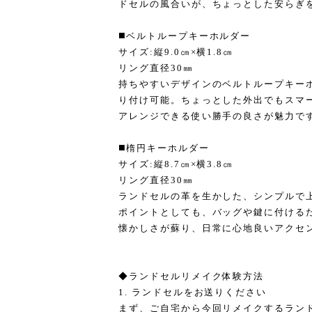
ドセルの風合いが、ちょっとした安らぎ
◼️ベルトループキーホルダー
サイズ:縦9.0㎝×横1.8㎝
リング直径30㎜
持ちやすいデザインのベルトループキー
り付け可能。ちょっとした外出でもスマ
アレンジできる使い勝手の良さが魅力で
◼️楕円キーホルダー
サイズ:縦8.7㎝×横3.8㎝
リング直径30㎜
ランドセルの革を生かした、シンプルで
ポイントとしても、バッグや鍵に付ける
懐かしさが蘇り、日常に心地良いアクセ
◆ランドセルリメイク体験方法
1. ランドセルをお送りください
まず、ご自宅から今回リメイクするラン