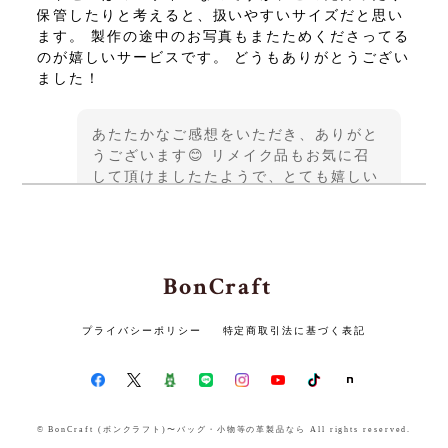
保管したりと考えると、扱いやすいサイズだと思い
ます。 製作の途中のお写真もまたためくださってる
のが嬉しいサービスです。 どうもありがとうござい
ました！
あたたかなご感想をいただき、ありがと
うございます😊 リメイク品もお気に召
して頂けましたたようで、とても嬉しい
です♪ この度は貴重なご縁をいただきま
して、誠にありがとうございました また
機会がございましたら、よろしくお願い
いたします✨
BonCraft
プライバシーポリシー
特定商取引法に基づく表記
ランドセルリメイク ロングウォレット3点セット 〜かつての思い出を、新たな形に生まれ変わらせる〜
2026/05/14
素敵な3点に仕上げて頂きありがとうございます。
© BonCraft (ボンクラフト)〜バッグ・小物等の革製品なら All rights reserved.