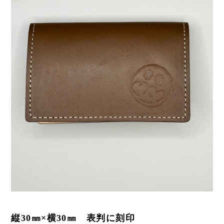
縦30㎜×横30㎜ 表判に刻印