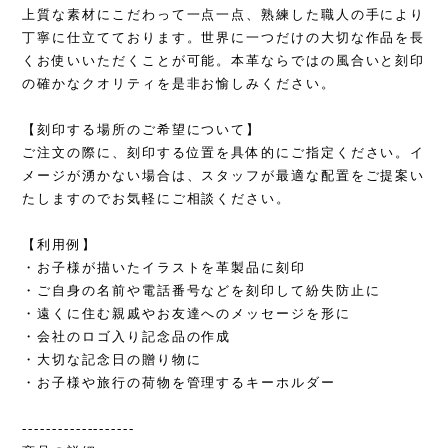
上質な素材にこだわって一点一点、熟練した職人の手により
丁寧に仕立てております。世界に一つだけの大切な作品を長
くお使いいただくことが可能。本革ならではの風合いと刻印
の確かなクオリティを是非お愉しみください。
【刻印する場所のご希望について】
ご注文の際に、刻印する位置を具体的にご指定ください。イ
メージが湧かない場合は、スタッフが最適な配置をご提案い
たしますのでお気軽にご相談ください。
【利用例】
・お子様が描いたイラストを革製品に刻印
・ご自身の名前や電話番号などを刻印して紛失防止に
・遠くに住む親戚やお友達へのメッセージを形に
・会社のロゴ入り記念品の作成
・大切な記念日の贈り物に
・お子様や旅行の荷物を管理するキーホルダー
-------------------