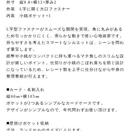
外寸 縦9.8×横12×厚み2
外装 L字に開く大口ファスナー
内装 小銭ポケット×1
L字型ファスナーがスムーズな開閉を実現。角に丸みがある
ため引っかかりにくく、滑らかな動きで使い心地抜群です。
持ちやすさを考えたスマートなシルエットは、シーンを問わ
ず重宝します。
紙幣や小銭がコンパクトに持ち運べるマチ無しのスリムな設
計が嬉しいポイント。仕切りが小銭のこぼれ落ちを防ぐ設計
になっているため、レシート類を上手に仕分けながら中身の
整理整頓が行えます。
◼️カード・名刺入れ
縦66㎜×横105㎜
ポケットが2つあるシンプルなカードケースです。
デザインがシンプルなので、年代問わずお使い頂けます。
◼️壁掛けポケット収納
寸法 ランドセルのサイズによります。