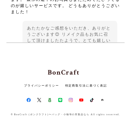
のが嬉しいサービスです。 どうもありがとうござい
ました！
あたたかなご感想をいただき、ありがと
うございます😊 リメイク品もお気に召
して頂けましたたようで、とても嬉しい
です♪ この度は貴重なご縁をいただきま
して、誠にありがとうございました また
機会がございましたら、よろしくお願い
いたします✨
BonCraft
プライバシーポリシー
特定商取引法に基づく表記
ランドセルリメイク ロングウォレット3点セット 〜かつての思い出を、新たな形に生まれ変わらせる〜
2026/05/14
素敵な3点に仕上げて頂きありがとうございます。
© BonCraft (ボンクラフト)〜バッグ・小物等の革製品なら All rights reserved.
丁寧な裁縫で長く使えそうな物になりました。大事
に使わせて頂きます。