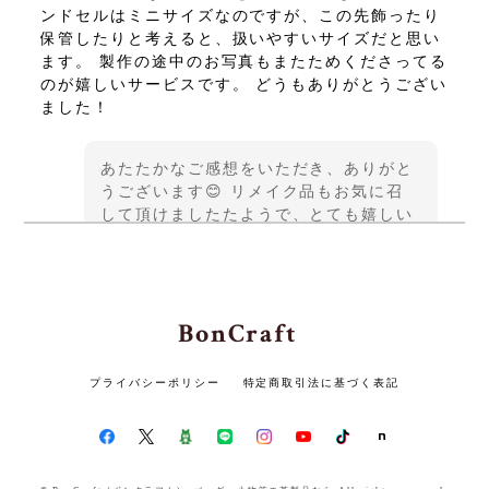
ンドセルはミニサイズなのですが、この先飾ったり
保管したりと考えると、扱いやすいサイズだと思い
ます。 製作の途中のお写真もまたためくださってる
のが嬉しいサービスです。 どうもありがとうござい
ました！
あたたかなご感想をいただき、ありがと
うございます😊 リメイク品もお気に召
して頂けましたたようで、とても嬉しい
です♪ この度は貴重なご縁をいただきま
して、誠にありがとうございました また
機会がございましたら、よろしくお願い
いたします✨
BonCraft
プライバシーポリシー
特定商取引法に基づく表記
ランドセルリメイク ロングウォレット3点セット 〜かつての思い出を、新たな形に生まれ変わらせる〜
2026/05/14
素敵な3点に仕上げて頂きありがとうございます。