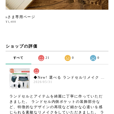
sさま専用ページ
¥1,400
ショップの評価
すべて
21
0
0
◆New! 選べる ランドセルリメイク 6点セット ミニランドセル など【スタンダードコース】15,800円 往復送料無料！
2026/05/31
ランドセルとアイテムを綺麗に丁寧に作っていただ
きました。 ランドセル内側ポケットの装飾部分な
ど、特徴的なデザインの再現など細かな心遣いを感
じられる素敵なリメイクをしていただきました。 ラ