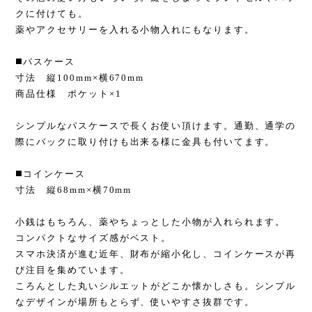
クに付けても。
薬やアクセサリーを入れる小物入れにもなります。
◼️パスケース
寸法 縦100mm×横670mm
商品仕様 ポケット×1
シンプルなパスケースで長くお使い頂けます。通勤、通学の
際にバックに取り付けも出来る様に金具も付いてます。
◼️コインケース
寸法 縦68mm×横70mm
小銭はもちろん、薬やちょっとした小物が入れられます。
コンパクトなサイズ感がベスト。
スマホ決済が進む近年、財布が縮小化し、コインケースが再
び注目を集めています。
ころんとした丸いシルエットがどこか懐かしさも。シンプル
なデザインが場所もとらず、使いやすさ抜群です。