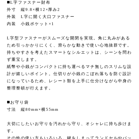
◼️L字ファスナー財布
外寸 縦9.8×横12×厚み2
外装 L字に開く大口ファスナー
内装 小銭ポケット×1
L字型ファスナーがスムーズな開閉を実現。角に丸みがある
ため引っかかりにくく、滑らかな動きで使い心地抜群です。
持ちやすさを考えたスマートなシルエットは、シーンを問わ
ず重宝します。
紙幣や小銭がコンパクトに持ち運べるマチ無しのスリムな設
計が嬉しいポイント。仕切りが小銭のこぼれ落ちを防ぐ設計
になっているため、レシート類を上手に仕分けながら中身の
整理整頓が行えます。
◼️お守り袋
寸法 縦80mm×横55mm
大切にしたいお守りを汚れから守り、オシャレに持ち歩けま
す。
その他の使い方もいろいろ。鍵をしまってランドセルやバッ