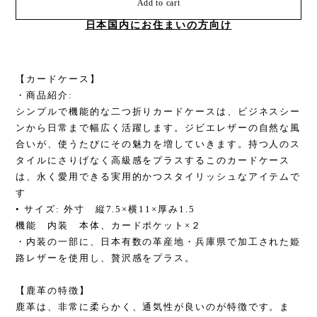
Add to cart
日本国内にお住まいの方向け
【カードケース】
・商品紹介:
シンプルで機能的な二つ折りカードケースは、ビジネスシー
ンから日常まで幅広く活躍します。ジビエレザーの自然な風
合いが、使うたびにその魅力を増していきます。持つ人のス
タイルにさりげなく高級感をプラスするこのカードケース
は、永く愛用できる実用的かつスタイリッシュなアイテムで
す
• サイズ: 外寸 縦7.5×横11×厚み1.5
機能 内装 本体、カードポケット×２
・内装の一部に、日本有数の革産地・兵庫県で加工された姫
路レザーを使用し、贅沢感をプラス。
【鹿革の特徴】
鹿革は、非常に柔らかく、通気性が良いのが特徴です。ま