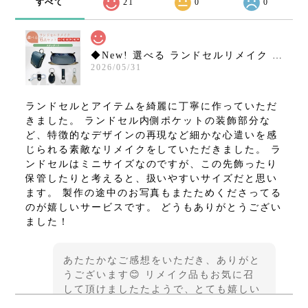
すべて
21
0
0
◆New! 選べる ランドセルリメイク 6点セット ミニランドセル など【スタンダードコース】15,800円 往復送料無料！
2026/05/31
ランドセルとアイテムを綺麗に丁寧に作っていただ
きました。 ランドセル内側ポケットの装飾部分な
ど、特徴的なデザインの再現など細かな心遣いを感
じられる素敵なリメイクをしていただきました。 ラ
ンドセルはミニサイズなのですが、この先飾ったり
保管したりと考えると、扱いやすいサイズだと思い
ます。 製作の途中のお写真もまたためくださってる
のが嬉しいサービスです。 どうもありがとうござい
ました！
あたたかなご感想をいただき、ありがと
うございます😊 リメイク品もお気に召
して頂けましたたようで、とても嬉しい
です♪ この度は貴重なご縁をいただきま