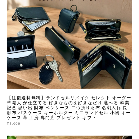
【往復送料無料】ランドセルリメイク セレクト オーダー
革職人 が仕立てる 好きなものを好きなだけ 選べる 卒業
記念 思い出 財布 ペンケース 二つ折り財布 名刺入れ 長
財布 パスケース キーホルダー ミニランドセル 小物 キー
ケース 革 工房 専門店 プレゼント ギフト
¥5,000