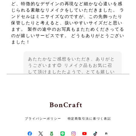
ど、特徴的なデザインの再現など細かな心遣いを感
じられる素敵なリメイクをしていただきました。 ラ
ンドセルはミニサイズなのですが、この先飾ったり
保管したりと考えると、扱いやすいサイズだと思い
ます。 製作の途中のお写真もまたためくださってる
のが嬉しいサービスです。 どうもありがとうござい
ました！
あたたかなご感想をいただき、ありがと
うございます😊 リメイク品もお気に召
して頂けましたたようで、とても嬉しい
です♪ この度は貴重なご縁をいただきま
して、誠にありがとうございました また
機会がございましたら、よろしくお願い
いたします✨
BonCraft
プライバシーポリシー
特定商取引法に基づく表記
ランドセルリメイク ロングウォレット3点セット 〜かつての思い出を、新たな形に生まれ変わらせる〜
2026/05/14